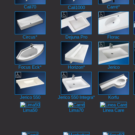
Cali70
Carré*
Cali100
0
Circus*
Dejuna Pro
Florac
Focus Eck*
Horizon*
Jerico
Jerico 550
Jerico 550 Integra*
Korfu
Lima50
Lima70
Linea Care